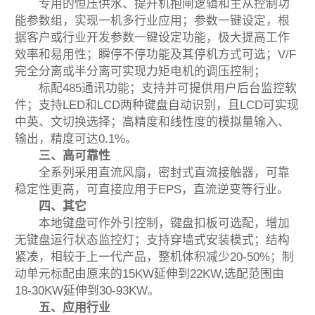
专用的恒压供水、提升机抱闸逻辑和主从控制功
能参数组，实现一机多行业应用；参数一键设定，根
据客户或行业开发参数一键设定功能，极大提高工作
效率和易用性；瞬停不停功能及其停机方式可选；V/F
完全分离或半分离可实现力矩电机的调压控制；
标配485通讯功能；支持并可提供用户后台监控软
件；支持LED和LCD两种键盘自动识别，且LCD可实现
中英、文切换选择；高精度和线性度的模拟量输入、
输出，精度可达0.1%。
三、高可靠性
全系列采用直流风扇，密封式直流接触器，可靠
稳定性更高，可直接应用于EPS，直流逆变等行业。
四、其它
本地键盘可作外引控制，键盘扣板可选配，增加
无键盘运行状态监控灯；支持穿墙式安装模式；结构
紧凑，相较于上一代产品，整机体积减少20-50%；制
动单元标配由原来的15KW延伸到22KW,选配范围由
18-30KW延伸到30-93KW。
五、应用行业