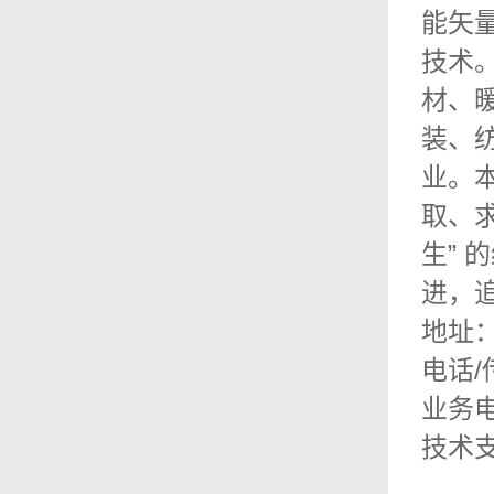
能矢
技术
材、
装、
业。本
取、求
生” 
进，
地址
电话/传
业务电话
技术支持