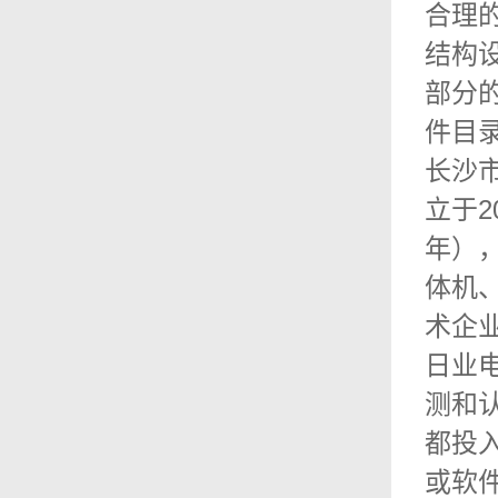
合理
结构
部分
件目
长沙
立于2
年）
体机
术企
日业
测和
都投
或软