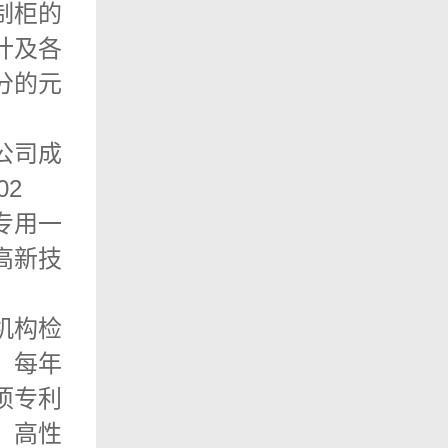
制柜的
计及各
分的元
公司成
02
专用一
高新技
机构检
。每年
项专利
、高性