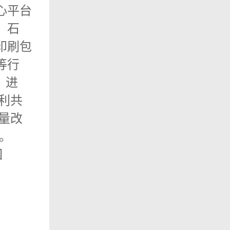
心平台
、石
印刷包
等行
、进
义利共
质量改
。
园