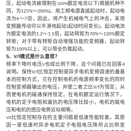
压，起动电流被限制在
额定电流以下
根据机种不
150%
(
同，为
～
。用工频电源直接起动时，起动电
125%
200%)
流为
～
倍，因此，将产生机械电气上的冲击。采用
6
7
变频器传动可以平滑地起动
起动时间变长
。起动电流
(
)
为额定电流的
～
倍，起动转矩为
～
额定
1.2
1.5
70%
120%
转矩；对于带有转矩自动增强功能的变频器，起动转
矩为
以上，可以带全负载起动。
100%
5
、
模式是什么意思？
V/f
频率下降时电压
也成比例下降，这个问题已在回答
V
4
说明。保持
比恒定控制是异步电机变频调速的最基
V/f
本的控制方式，它在控制电机的电源频率变化的同时
控制变频器输出的电压，并使二者之比
为恒定，从
V/f
而使电机的磁通保持恒定。在电机额定运行情况下，
电机的定子电阻和漏抗的电压降比较小，电机的端电
压和电机的感应电势近似相等。
比恒定控制存在的主要问题是低速性能较差。其原
V/f
因一是低速时异步电机定子电阻电压降所占比例变