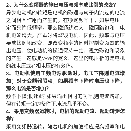
2
、为什么变频器的输出电压与频率成比例的改变？
异步电动机的转矩是电机的磁通与转子内流过的电流
之间相互作用而产生的，在额定频率下，如果电压一
定而只降低频率，那么磁通就过大，磁回路饱和，电
机电流增大，严重时将烧毁电机。因此，频率与电压
要成比例地改变，即改变频率的同时控制变频器的输
出电压，使电动机的磁通保持一定，避免磁饱和现象
的产生。这就是
的定义。这里的电压指的是电机
VVVF
的线电压或者相电压的有效值。
3
、电动机使用工频电源驱动时，电压下降则电流增
加；对于变频器驱动，如果频率下降时电压也下降，
那么电流是否增加？
频率下降
低速
时
如果输出相同的功率
则电流增加，
(
)
,
,
但在转矩一定的条件下
电流几乎不变。
,
4
、采用变频器运转时，电机的起动电流、起动转矩怎
样？
采用变频器运转，随着电机的加速相应提高频率和电