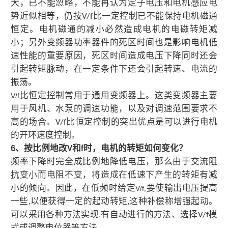
大，已不能忽略，不能再认为定子电压和电机感应电
势近似相等，仍按
比一定控制已不能保持电机磁通
V/f
恒定。电机磁通的减小必然造成电机的电磁转矩减
小；另外变频器功率器件的死区时间也是影响电机低
速性能的重要原因，死区时间造成电压下降同时还会
引起转矩脉动，在一定条件下还会引起转速、电流的
振荡。
比恒定控制常用于通用变频器上。这类变频器主要
V/f
用于风机、水泵的调速功能，以及对调速范围要求不
高的场合。
比恒定控制的突出优点是可以进行电机
V/f
的开环速度控制。
6
、按比例地改
和
时，电机的转矩如何变化？
V
f
频率下降时完全成比例地降低电压，那么由于交流阻
抗变小而电阻不变，将造成在低速下产生的转矩有减
小的倾向。因此，在低频时给定
要使输出电压提高
V/f,
一些
以便获得一定的起动转矩
这种补偿称增强起动。
,
,
可以采用各种方法实现
有自动进行的方法、选择
模
,
V/f
式或调整电位器等方法。