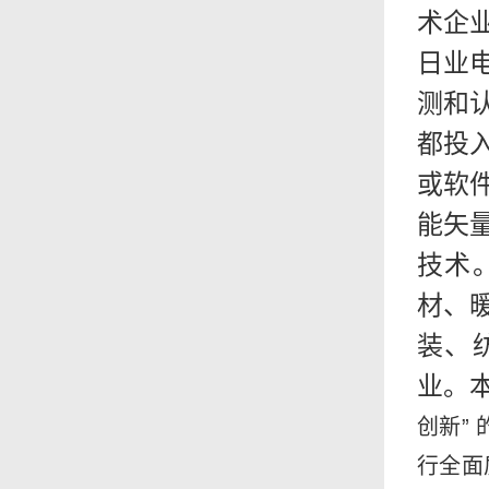
术企
日业
测和
都投
或软
能矢
技术
材、
装、
业。
创新”
行全面