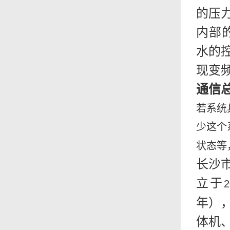
的压
内部
水的
现变
通信
若系统
少这个
状态等
长沙
立于
2
年）
体机