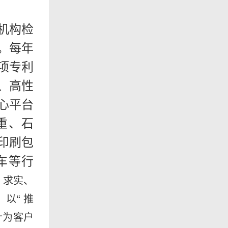
机构检
。每年
项专利
、高性
心平台
重、石
印刷包
车等行
、求实、
以“ 推
针为客户