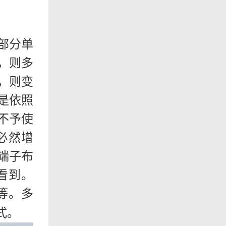
部分单
，则多
，则变
是依照
不予使
必然增
端子布
看到。
等。多
式。