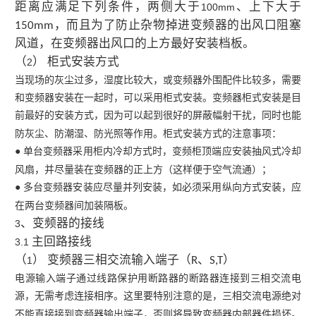
距离应满足下列条件，两侧大于
、上下大于
100mm
，而且为了防止杂物掉进变频器的出风口阻塞
150mm
风道，在变频器出风口的上方最好安装档板。
（
） 柜式安装方式
2
当现场的灰尘过多，湿度比较大，或变频器外围配件比较多，需要
和变频器安装在一起时，可以采用柜式安装。变频器柜式安装是目
前最好的安装方式，因为可以起到很好的屏蔽幅射干扰，同时也能
防灰尘、防潮湿、防光照等作用。柜式安装方式的注意事项：
● 单台变频器采用柜内冷却方式时，变频柜顶端应安装抽风式冷却
风扇，并尽量装在变频器的正上方（这样便于空气流通）；
● 多台变频器安装应尽量并列安装，如必须采用纵向方式安装，应
在两台变频器间加装隔板。
、变频器的接线
3
主回路接线
3.1
（
） 变频器三相交流输入端子（
、
）
1
R
S,T
电源输入端子通过线路保护用断路器的断路器连接到三相交流电
源，无需考虑连接相序。这里要特别注意的是，三相交流电源绝对
不能直接接到变频器输出端子，否则将导致变频器内部器件损坏。