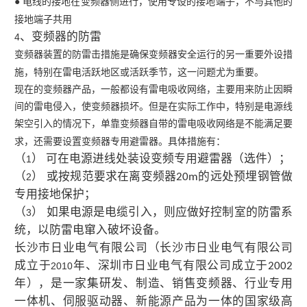
● 电线的接地在变频器侧进行，使用专设的接地端子，不与其他的
接地端子共用
、变频器的防雷
4
变频器装置的防雷击措施是确保变频器安全运行的另一重要外设措
施，特别在雷电活跃地区或活跃季节，这一问题尤为重要。
现在的变频器产品，一般都设有雷电吸收网络，主要用来防止因瞬
间的雷电侵入，使变频器损坏。但是在实际工作中，特别是电源线
架空引入的情况下，单靠变频器自带的雷电吸收网络是不能满足要
求，还需要设置变频器专用避雷器。具体措施有：
（
） 可在电源进线处装设变频专用避雷器（选件）；
1
（
） 或按规范要求在离变频器
的远处预埋钢管做
2
20m
专用接地保护；
（
） 如果电源是电缆引入，则应做好控制室的防雷系
3
统，以防雷电窜入破坏设备。
长沙市日业电气有限公司（长沙市日业电气有限公司
成立于
年、深圳市日业电气有限公司成立于
2010
2002
年），是一家集研发、制造、销售变频器、行业专用
一体机、伺服驱动器、新能源产品为一体的国家级高