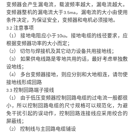
变频器会产生漏电流，载波频率越大，漏电流越大。
变频器整机的漏电流大于
，漏电流的大小由使用
3.5ma
条件决定，为保证安全，变频器和电机必须接地。
注意事项
3.2
（
） 接地电阻应小于
ω。接地电缆的线径要求，应
1
10
根据变频器功率的大小而定；
（
） 切勿与焊接机及其它动力设备共用接地线；
2
（
） 如果供电线路是零地共用的话，最好考虑单独敷
3
设地线；
（
） 多台变频器接地，则应分别和大地相连，请勿使
4
接地线形成回路
控制回路端子接线
3.3
（
） 由于低压变频器控制回路电缆的过电流一般都很
1
小，所以控制回路电缆的尺寸规格可以规范化，为避
免干扰引起的误动作，控制回路连接线应采用绞合的
屏蔽线；
（
） 控制线与主回路电缆铺设
2