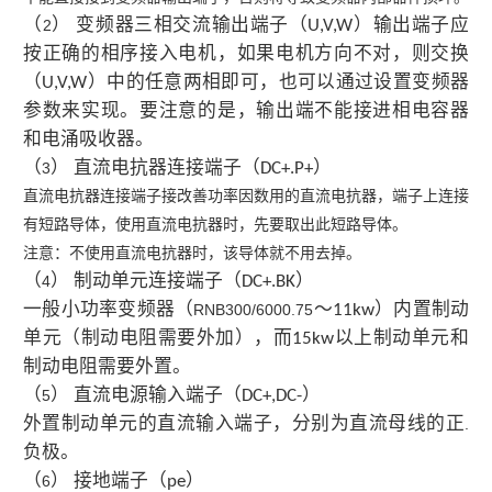
（
） 变频器三相交流输出端子（
）输出端子应
2
U,V,W
按正确的相序接入电机，如果电机方向不对，则交换
（
）中的任意两相即可，也可以通过设置变频器
U,V,W
参数来实现。要注意的是，输出端不能接进相电容器
和电涌吸收器。
（
） 直流电抗器连接端子（
）
3
DC+.P+
直流电抗器连接端子接改善功率因数用的直流电抗器，端子上连接
有短路导体，使用直流电抗器时，先要取出此短路导体。
注意：不使用直流电抗器时，该导体就不用去掉。
（
） 制动单元连接端子（
）
4
DC+.BK
一般小功率变频器（
～
）内置制动
RNB300/6000.75
11kw
单元（制动电阻需要外加），而
以上制动单元和
15kw
制动电阻需要外置。
（
） 直流电源输入端子（
）
5
DC+,DC-
外置制动单元的直流输入端子，分别为直流母线的正
.
负极。
（
） 接地端子（
）
6
pe