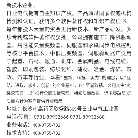
新技术企业。
日业电气拥有自主知识产权，产品通过国家权威机构
检测和认证，获得多个软件著作权和知识产权证书。
每年都投入大量的资金进行新技术、新产品研发，多
项专利或软件著作权获批。公司拥有施工升降机驱动
器、高性能矢量变频器、伺服器和永磁同步电机控制
等核心平台技术。中低压变频器、伺服驱动器广泛用
于起重、石材、暖通、机床、金属制品、电线电缆、
塑胶、印刷包装、纺织化纤、建材、冶金、煤矿、市
政、汽车等行业。本着
“ 创新、科技、实力” 的理念，以“ 团
结、进取、求实、创新” 的企业精神，以“ 至诚致精、义利共生” 的
经营宗旨，以“ 推行全面质量管理，持续质量改进，追求零缺陷”的
质量方针为客户提供行业精品。
地址：长沙市高新区欣盛路
号日业电气工业园
669
电话
传真：
/
0731-89932666 0731-89932688
业务电话：
400-0755-731
技术支持：
400-0755-731