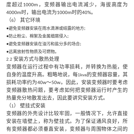
度超过
，变频器输出电流减少，海拔高度为
1000m
时，输出电流为
时的
。
4000m
1000m
40%
（
） 其它环境
6
●避免变频器安装在雨水滴淋或结露的地方
;
●防止粉尘、棉絮及金属细屑侵入
;
●避免变频器安装在油污和盐分多的场合
;
●远离放射性物质及可燃物。
安装方式与散热处理
2.2
变频器在运行过程中有功率损耗，并转换为热能，使
自身的温度升高。粗略地说，每
的变频器容量，其
1kva
损耗功率约为
～
。因此，安装变频器时要考虑
40w
50w
变频器散热问题，要考虑如何把变频器运行时产生的
热量充分地散发出去，因此要讲究安装方式。
（
） 壁挂式安装
1
变频器的外壳设计比较牢固，一般情况下，允许直接
安装在墙壁上，称为壁挂式。为了保证通风良好，所
有变频器都必须垂直安装，变频器与周围物体之间的