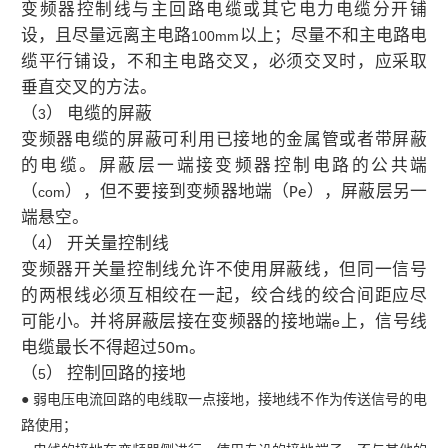
变频器控制线与主回路电缆或其它电力电缆分开铺
设，且尽量远离主电路
以上；尽量不和主电路电
100mm
缆平行铺设，不和主电路交叉，必须交叉时，应采取
垂直交叉的方法。
（
） 电缆的屏蔽
3
变频器电缆的屏蔽可利用已接地的金属管或者带屏蔽
的电缆。屏蔽层一端接变频器控制电路的公共端
（
），但不要接到变频器地端（
），屏蔽层另一
com
Pe
端悬空。
（
） 开关量控制线
4
变频器开关量控制线允许不使用屏蔽线，但同一信号
的两根线必须互相绞在一起，绞合线的绞合间距应尽
可能小。并将屏蔽层接在变频器的接地端
上，信号线
e
电缆最长不得超过
。
50m
（
） 控制回路的接地
5
● 弱电压电流回路的电线取一点接地，接地线不作为传送信号的电
路使用；