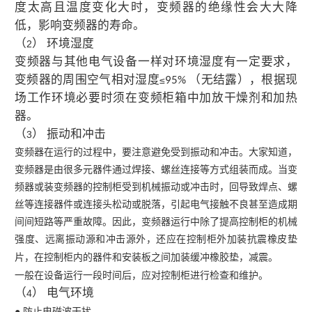
度太高且温度变化大时，变频器的绝缘性会大大降
低，影响变频器的寿命。
（
） 环境湿度
2
变频器与其他电气设备一样对环境湿度有一定要求，
变频器的周围空气相对湿度
（无结露），根据现
≤
95%
场工作环境必要时须在变频柜箱中加放干燥剂和加热
器。
（
） 振动和冲击
3
变频器在运行的过程中，要注意避免受到振动和冲击。大家知道，
变频器是由很多元器件通过焊接、螺丝连接等方式组装而成。当变
频器或装变频器的控制柜受到机械振动或冲击时，回导致焊点、螺
丝等连接器件或连接头松动或脱落，引起电气接触不良甚至造成期
间间短路等严重故障。因此，变频器运行中除了提高控制柜的机械
强度、远离振动源和冲击源外，还应在控制柜外加装抗震橡皮垫
片，在控制柜内的器件和安装板之间加装缓冲橡胶垫，减震。
一般在设备运行一段时间后，应对控制柜进行检查和维护。
（
） 电气环境
4
● 防止电磁波干扰